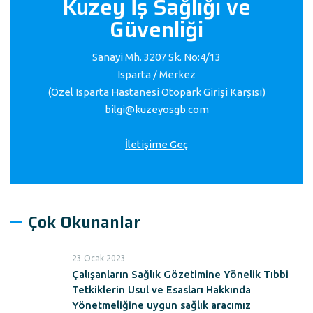
Kuzey İş Sağlığı ve
Güvenliği
Sanayi Mh. 3207 Sk. No:4/13
Isparta / Merkez
(Özel Isparta Hastanesi Otopark Girişi Karşısı)
bilgi@kuzeyosgb.com
İletişime Geç
Çok Okunanlar
23 Ocak 2023
Çalışanların Sağlık Gözetimine Yönelik Tıbbi
Tetkiklerin Usul ve Esasları Hakkında
Yönetmeliğine uygun sağlık aracımız